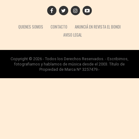
QUIENES SOMOS
CONTACTO
ANUNCIÁ EN REVISTA EL BONDI
AVISO LEGAL
Copyright © 2026 - Todos los Derechos Reservados. - Escribimos,
fotografiamos y hablamos de música desde el 2003. Título de
Propiedad de Marca Nº 3257479.-