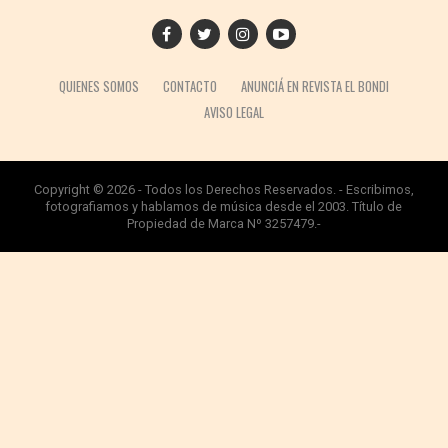
QUIENES SOMOS
CONTACTO
ANUNCIÁ EN REVISTA EL BONDI
AVISO LEGAL
Copyright © 2026 - Todos los Derechos Reservados. - Escribimos,
fotografiamos y hablamos de música desde el 2003. Título de
Propiedad de Marca Nº 3257479.-