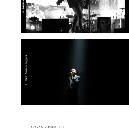
·BREVES·
Hace 2 años