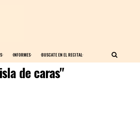
S·
·INFORMES·
·BUSCATE EN EL RECITAL·
isla de caras"