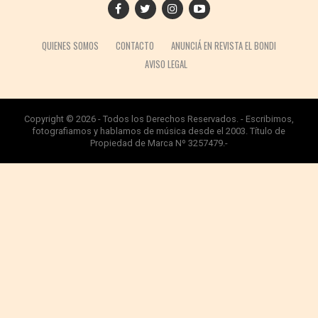
QUIENES SOMOS
CONTACTO
ANUNCIÁ EN REVISTA EL BONDI
AVISO LEGAL
Copyright © 2026 - Todos los Derechos Reservados. - Escribimos,
fotografiamos y hablamos de música desde el 2003. Título de
Propiedad de Marca Nº 3257479.-