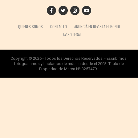
QUIENES SOMOS
CONTACTO
ANUNCIÁ EN REVISTA EL BONDI
AVISO LEGAL
Copyright © 2026 - Todos los Derechos Reservados. - Escribimos,
fotografiamos y hablamos de música desde el 2003. Título de
Propiedad de Marca Nº 3257479.-