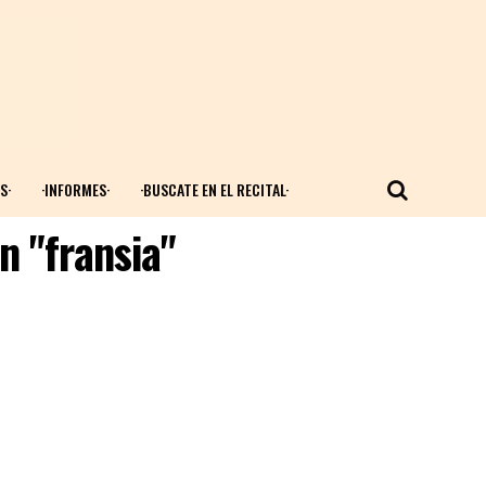
S·
·INFORMES·
·BUSCATE EN EL RECITAL·
n "fransia"