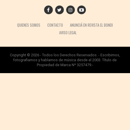
QUIENES SOMOS
CONTACTO
ANUNCIÁ EN REVISTA EL BONDI
AVISO LEGAL
Copyright © 2026 - Todos los Derechos Reservados. - Escribimos,
fotografiamos y hablamos de música desde el 2003. Título de
Propiedad de Marca Nº 3257479.-