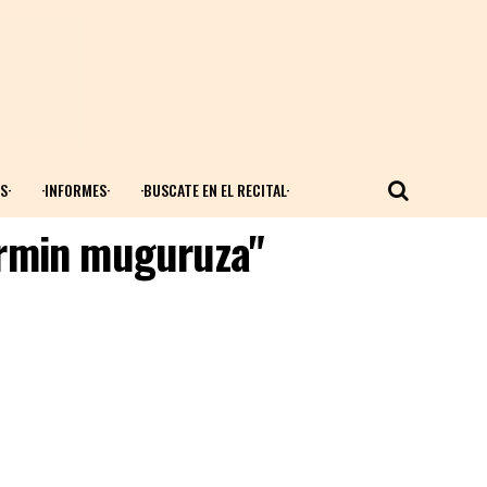
S·
·INFORMES·
·BUSCATE EN EL RECITAL·
ermin muguruza"