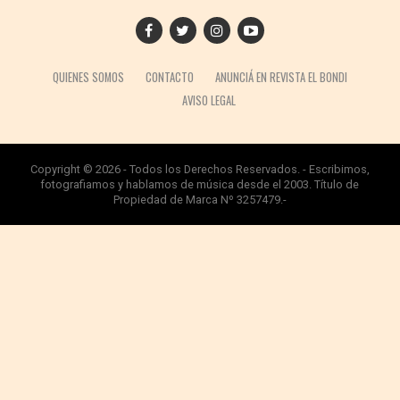
QUIENES SOMOS
CONTACTO
ANUNCIÁ EN REVISTA EL BONDI
AVISO LEGAL
Copyright © 2026 - Todos los Derechos Reservados. - Escribimos,
fotografiamos y hablamos de música desde el 2003. Título de
Propiedad de Marca Nº 3257479.-