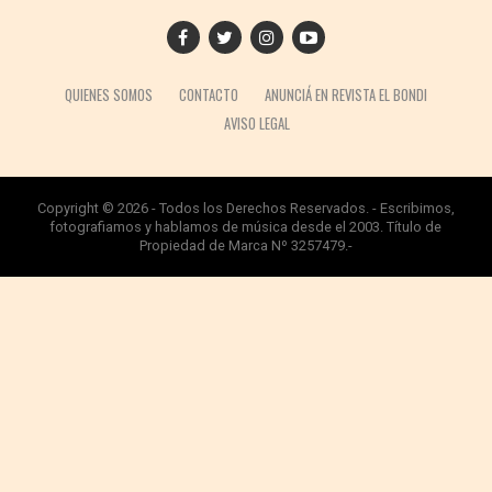
QUIENES SOMOS
CONTACTO
ANUNCIÁ EN REVISTA EL BONDI
AVISO LEGAL
Copyright © 2026 - Todos los Derechos Reservados. - Escribimos,
fotografiamos y hablamos de música desde el 2003. Título de
Propiedad de Marca Nº 3257479.-