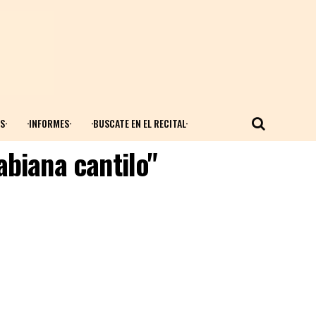
S·
·INFORMES·
·BUSCATE EN EL RECITAL·
abiana cantilo"