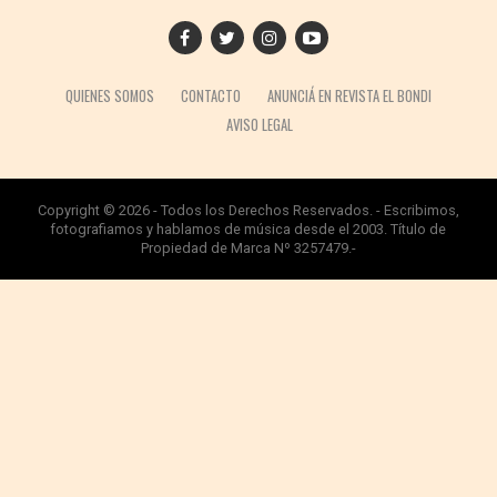
QUIENES SOMOS
CONTACTO
ANUNCIÁ EN REVISTA EL BONDI
AVISO LEGAL
Copyright © 2026 - Todos los Derechos Reservados. - Escribimos,
fotografiamos y hablamos de música desde el 2003. Título de
Propiedad de Marca Nº 3257479.-