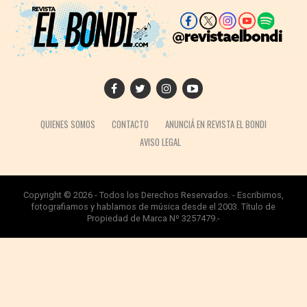
QUIENES SOMOS
CONTACTO
ANUNCIÁ EN REVISTA EL BONDI
AVISO LEGAL
Copyright © 2026 - Todos los Derechos Reservados. - Escribimos,
fotografiamos y hablamos de música desde el 2003. Título de
Propiedad de Marca Nº 3257479.-