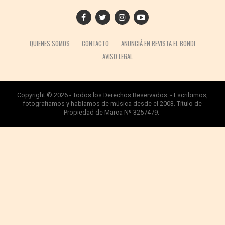
QUIENES SOMOS
CONTACTO
ANUNCIÁ EN REVISTA EL BONDI
AVISO LEGAL
Copyright © 2026 - Todos los Derechos Reservados. - Escribimos,
fotografiamos y hablamos de música desde el 2003. Título de
Propiedad de Marca Nº 3257479.-