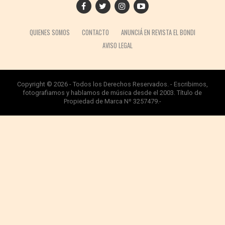
QUIENES SOMOS
CONTACTO
ANUNCIÁ EN REVISTA EL BONDI
AVISO LEGAL
Copyright © 2026 - Todos los Derechos Reservados. - Escribimos,
fotografiamos y hablamos de música desde el 2003. Título de
Propiedad de Marca Nº 3257479.-