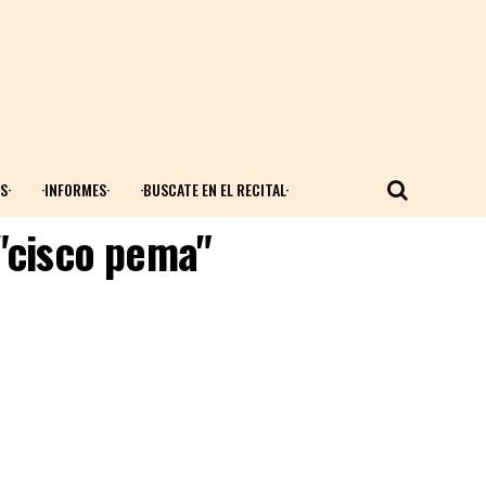
S·
·INFORMES·
·BUSCATE EN EL RECITAL·
 "cisco pema"