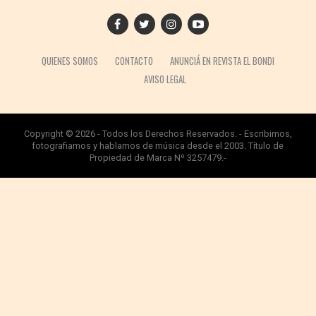
QUIENES SOMOS
CONTACTO
ANUNCIÁ EN REVISTA EL BONDI
AVISO LEGAL
Copyright © 2026 - Todos los Derechos Reservados. - Escribimos,
fotografiamos y hablamos de música desde el 2003. Título de
Propiedad de Marca Nº 3257479.-