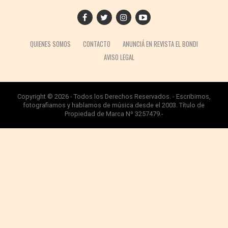
QUIENES SOMOS
CONTACTO
ANUNCIÁ EN REVISTA EL BONDI
AVISO LEGAL
Copyright © 2026 - Todos los Derechos Reservados. - Escribimos,
fotografiamos y hablamos de música desde el 2003. Título de
Propiedad de Marca Nº 3257479.-