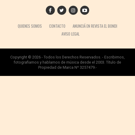
QUIENES SOMOS
CONTACTO
ANUNCIÁ EN REVISTA EL BONDI
AVISO LEGAL
Copyright © 2026 - Todos los Derechos Reservados. - Escribimos,
fotografiamos y hablamos de música desde el 2003. Título de
Propiedad de Marca Nº 3257479.-