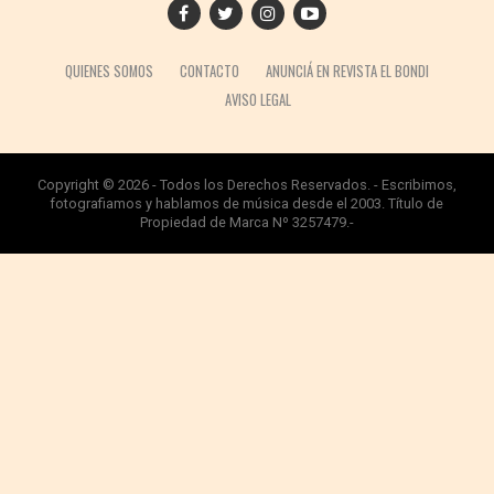
QUIENES SOMOS
CONTACTO
ANUNCIÁ EN REVISTA EL BONDI
AVISO LEGAL
Copyright © 2026 - Todos los Derechos Reservados. - Escribimos,
fotografiamos y hablamos de música desde el 2003. Título de
Propiedad de Marca Nº 3257479.-