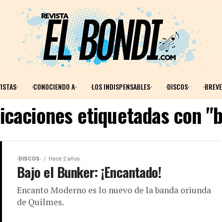
ISTAS·
·CONOCIENDO A·
·LOS INDISPENSABLES·
·DISCOS·
·BREVE
licaciones etiquetadas con "b
·DISCOS·
Hace 2 años
Bajo el Bunker: ¡Encantado!
Encanto Moderno es lo nuevo de la banda oriunda
de Quilmes.