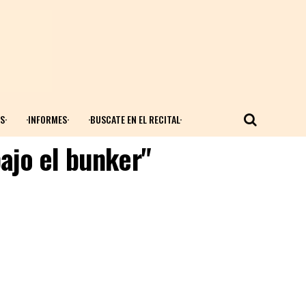
S·
·INFORMES·
·BUSCATE EN EL RECITAL·
ajo el bunker"