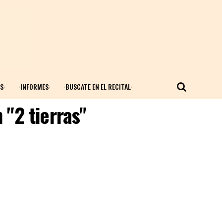
S·
·INFORMES·
·BUSCATE EN EL RECITAL·
 "2 tierras"