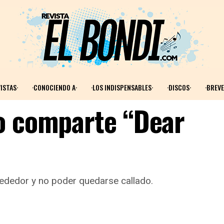
ISTAS·
·CONOCIENDO A·
·LOS INDISPENSABLES·
·DISCOS·
·BREVE
o comparte “Dear
rededor y no poder quedarse callado.