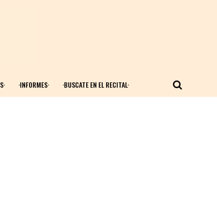
S·
·INFORMES·
·BUSCATE EN EL RECITAL·