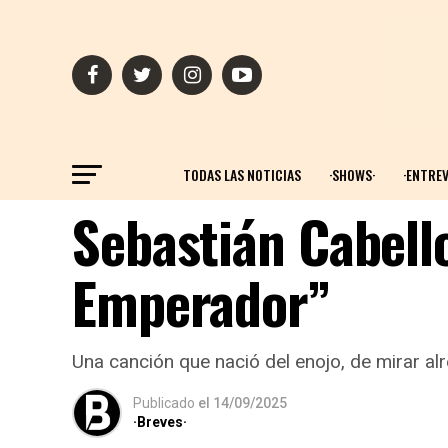
TODAS LAS NOTICIAS
·SHOWS·
·ENTREV
Sebastián Cabell
Emperador”
Una canción que nació del enojo, de mirar al
Publicado
el
14/09/2025
·Breves·