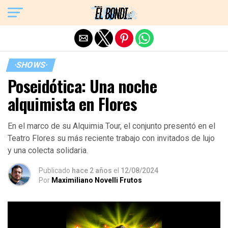
Exit mobile version
·SHOWS·
Poseidótica: Una noche
alquimista en Flores
En el marco de su Alquimia Tour, el conjunto presentó en el
Teatro Flores su más reciente trabajo con invitados de lujo
y una colecta solidaria.
Publicado
hace 2 años
el
12/08/2024
Por
Maximiliano Novelli Frutos