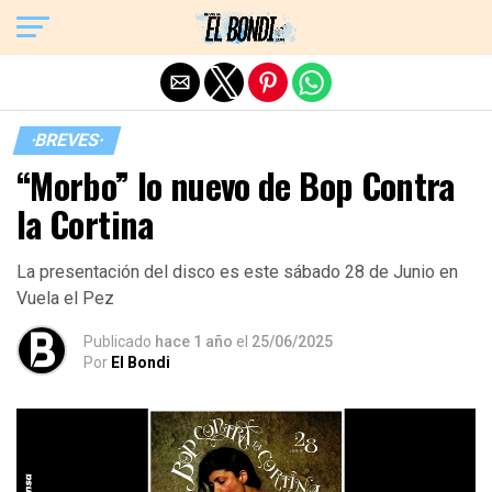
Exit mobile version
·BREVES·
“Morbo” lo nuevo de Bop Contra
la Cortina
La presentación del disco es este sábado 28 de Junio en
Vuela el Pez
Publicado
hace 1 año
el
25/06/2025
Por
El Bondi