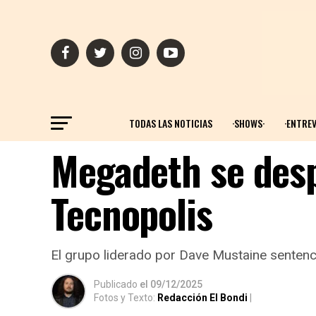
TODAS LAS NOTICIAS
·SHOWS·
·ENTREV
Megadeth se desp
Tecnopolis
El grupo liderado por Dave Mustaine sentenci
Publicado
el
09/12/2025
Fotos y Texto:
Redacción El Bondi
|