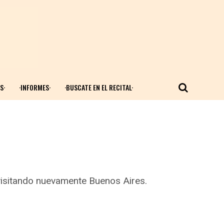
S·
·INFORMES·
·BUSCATE EN EL RECITAL·
 visitando nuevamente Buenos Aires.