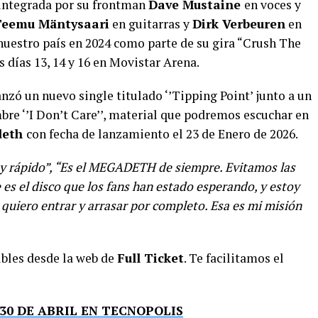
 integrada por su frontman
Dave Mustaine
en voces y
Teemu Mäntysaari
en guitarras y
Dirk Verbeuren
en
nuestro país en 2024 como parte de su gira “Crush The
 días 13, 14 y 16 en Movistar Arena.
anzó un nuevo single titulado ‘’Tipping Point’ junto a un
bre ‘’I Don’t Care’’, material que podremos escuchar en
deth
con fecha de lanzamiento el 23 de Enero de 2026.
y rápido”, “Es el MEGADETH de siempre. Evitamos las
 es el disco que los fans han estado esperando, y estoy
quiero entrar y arrasar por completo. Esa es mi misión
ibles desde la web de
Full Ticket
. Te facilitamos el
0 DE ABRIL EN TECNOPOLIS