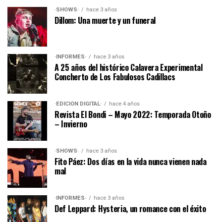
·SHOWS·
hace 3 años
Dillom: Una muerte y un funeral
·INFORMES·
hace 3 años
A 25 años del histórico Calavera Experimental
Concherto de Los Fabulosos Cadillacs
·EDICIÓN DIGITAL·
hace 4 años
Revista El Bondi – Mayo 2022: Temporada Otoño
– Invierno
·SHOWS·
hace 3 años
Fito Páez: Dos días en la vida nunca vienen nada
mal
·INFORMES·
hace 3 años
Def Leppard: Hysteria, un romance con el éxito