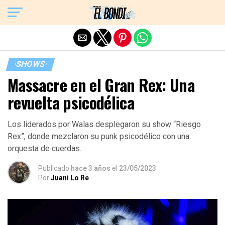
Exit mobile version
·SHOWS·
Massacre en el Gran Rex: Una
revuelta psicodélica
Los liderados por Walas desplegaron su show “Riesgo
Rex”, donde mezclaron su punk psicodélico con una
orquesta de cuerdas.
Publicado
hace 3 años
el
23/05/2023
Por
Juani Lo Re