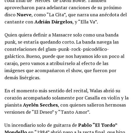
coda final de “Heroes” de David Bowie. También
aprovecharon para adelantar canciones de su próximo
disco
Nueve
, como “La Cita”, que narra una anécdota del
cantante con
Adrián Dárgelos
, y “Ella Va”.
Quien quiera definir a Massacre solo como una banda
punk, se estaría quedando corto. La banda navega las
constelaciones del glam-punk-rock-psicodélico-
galáctico. Bueno, puede que nos hayamos ido un poco al
carajo, pero vamos a atribuírselo al efecto de las
imágenes que acompañaron el show, que fueron por
demás lisérgicas.
En el momento más sentido del recital, Walas abrió su
corazón acompañado solamente por Casalla en violín y la
pianista
Ayelén Secches
, con quienes salieron hermosas
versiones de “El Deseo” y “Tanto Amor”.
Un incendiario solo de guitarra de
Pablo “El Tordo”
Mondello
en “1984” abrió paso a la recta final, que hizo