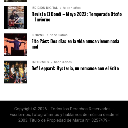
·EDICIÓN DIGITAL·
hace 4 años
Revista El Bondi – Mayo 2022: Temporada Otoño
– Invierno
·SHOWS·
hace 3 años
Fito Páez: Dos días en la vida nunca vienen nada
mal
·INFORMES·
hace 3 años
Def Leppard: Hysteria, un romance con el éxito
Copyright © 2026 - Todos los Derechos Reservados. -
Escribimos, fotografiamos y hablamos de música desde el
2003. Título de Propiedad de Marca Nº 3257479.-