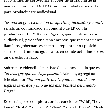
tuvo la idea de aprovechar el color de la Marcha de la
masiva comunidad LGBTIQ+ en una ciudad imponente
para producir este audiovisual.
“Es una alegre celebración de apertura, inclusión y amor”,
señala un comunicado en conjunto de LP con la
productora The Milkshake Agency, quien colaboró con el
audiovisual, y Vodafone, una empresa que recientemente
llamó los gobernantes checos a replantear su posición
sobre el matrimonio igualitario, en donde actualmente es
un
derecho negado.
Sobre este videoclip, le artiste de 42 años señala que es
“lo más gay que me haya pasado”
. Además, agregó su
felicidad por
“formar parte del Orgullo en uno de mis
lugares favoritos y uno de los más bonitos del mundo,
Praga”
.
Este trabajo se completa con las canciones “Wild”, “Love
Lines”, “Hola”, “Big Time”, “Blow”, “Burn It Down” y “Hold