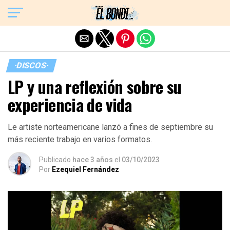
Exit mobile version
·DISCOS·
LP y una reflexión sobre su
experiencia de vida
Le artiste norteamericane lanzó a fines de septiembre su
más reciente trabajo en varios formatos.
Publicado
hace 3 años
el
03/10/2023
Por
Ezequiel Fernández