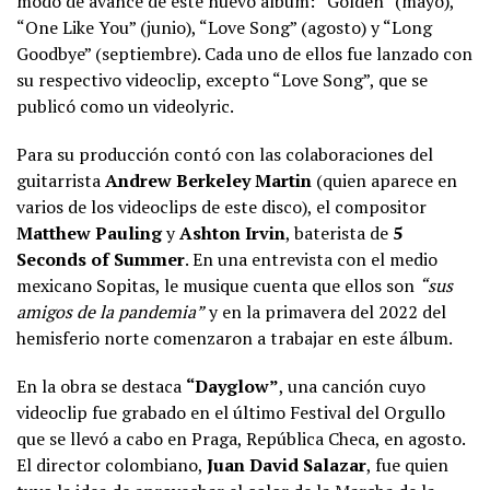
modo de avance de este nuevo álbum: “Golden” (mayo),
“One Like You” (junio), “Love Song” (agosto) y “Long
Goodbye” (septiembre). Cada uno de ellos fue lanzado con
su respectivo videoclip, excepto “Love Song”, que se
publicó como un videolyric.
Para su producción contó con las colaboraciones del
guitarrista
Andrew Berkeley Martin
(quien aparece en
varios de los videoclips de este disco), el compositor
Matthew Pauling
y
Ashton Irvin
, baterista de
5
Seconds of Summer
. En una entrevista con el medio
mexicano Sopitas, le musique cuenta que ellos son
“sus
amigos de la pandemia”
y en la primavera del 2022 del
hemisferio norte comenzaron a trabajar en este álbum.
En la obra se destaca
“Dayglow”
, una canción cuyo
videoclip fue
grabado en el último Festival del Orgullo
que se llevó a cabo en Praga, República Checa, en agosto.
El director colombiano,
Juan David Salazar
, fue quien