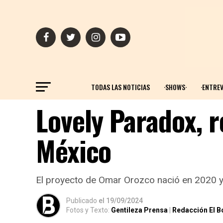
TODAS LAS NOTICIAS
·SHOWS·
·ENTREV
Lovely Paradox, r
México
El proyecto de Omar Orozco nació en 2020 y 
Publicado
el
19/09/2024
Fotos y Texto:
Gentileza Prensa
|
Redacción El B