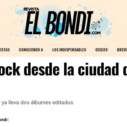
ISTAS·
·CONOCIENDO A·
·LOS INDISPENSABLES·
·DISCOS·
·BREVE
ock desde la ciudad 
ya lleva dos álbumes editados.
ondi
|