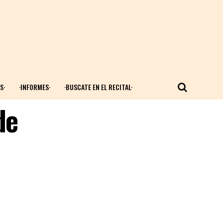
S·
·INFORMES·
·BUSCATE EN EL RECITAL·
de