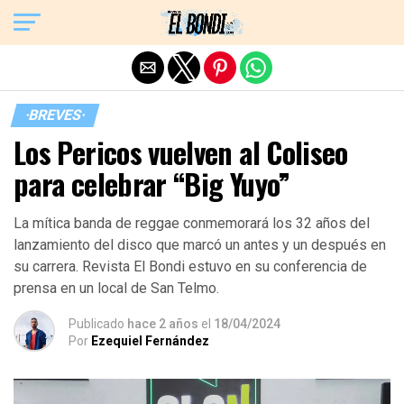
Exit mobile version
·BREVES·
Los Pericos vuelven al Coliseo
para celebrar “Big Yuyo”
La mítica banda de reggae conmemorará los 32 años del
lanzamiento del disco que marcó un antes y un después en
su carrera. Revista El Bondi estuvo en su conferencia de
prensa en un local de San Telmo.
Publicado
hace 2 años
el
18/04/2024
Por
Ezequiel Fernández