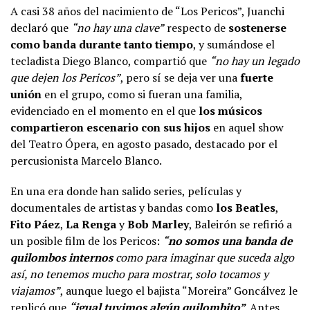
A casi 38 años del nacimiento de “Los Pericos”, Juanchi
declaró que
“no hay una clave”
respecto de
sostenerse
como banda durante tanto tiempo
, y sumándose el
tecladista Diego Blanco, compartió que
“no hay un legado
que dejen los Pericos”
, pero sí se deja ver una
fuerte
unión
en el grupo, como si fueran una familia,
evidenciado en el momento en el que
los músicos
compartieron escenario con sus hijos
en aquel show
del Teatro Ópera, en agosto pasado, destacado por el
percusionista Marcelo Blanco.
En una era donde han salido series, películas y
documentales de artistas y bandas como
los Beatles
,
Fito Páez
,
La Renga
y
Bob Marley
, Baleirón se refirió a
un posible film de los Pericos:
“
no somos una banda de
quilombos internos
como para imaginar que suceda algo
así, no tenemos mucho para mostrar, solo tocamos y
viajamos”
, aunque luego el bajista “Moreira” Goncálvez le
replicó que
“igual tuvimos algún quilombito”
. Antes,