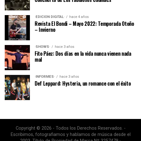
·EDICIÓN DIGITAL·
hace 4 años
Revista El Bondi – Mayo 2022: Temporada Otoño
– Invierno
·SHOWS·
hace 3 años
Fito Páez: Dos días en la vida nunca vienen nada
mal
·INFORMES·
hace 3 años
Def Leppard: Hysteria, un romance con el éxito
Copyright © 2026 - Todos los Derechos Reservados. -
Escribimos, fotografiamos y hablamos de música desde el
2003. Título de Propiedad de Marca Nº 3257479.-