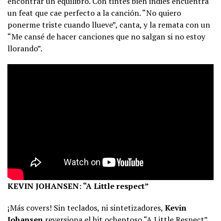
encontrar un equilibro. Con tintes bien indies encuentra
un feat que cae perfecto a la canción. “No quiero
ponerme triste cuando llueve”, canta, y la remata con un
“Me cansé de hacer canciones que no salgan si no estoy
llorando”.
KEVIN JOHANSEN: “A Little respect”
¡Más covers! Sin teclados, ni sintetizadores,
Kevin
Johansen
reversiona el hit ochentoso “A Little Respect”