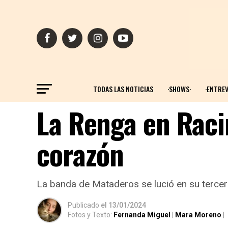
TODAS LAS NOTICIAS
·SHOWS·
·ENTREV
La Renga en Raci
corazón
La banda de Mataderos se lució en su tercer 
Publicado
el
13/01/2024
Fotos y Texto:
Fernanda Miguel
|
Mara Moreno
|