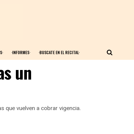
S·
·INFORMES·
·BUSCATE EN EL RECITAL·
as un
s que vuelven a cobrar vigencia.