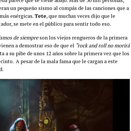
da parece que se viene abajo. Más de 50 mil personas,
eran un pequeño sismo al compás de las canciones que a
 más enérgicas.
Tete
, que muchas veces dijo que le
dor, se mete en el público para sentir todo eso.
ismos de siempre
son los viejos rengueros de la primera
vienen a demostrar eso de que el
“rock and roll no morirá
a a su pibe de unos 12 años sobre la primera vez que los
recinto. A pesar de la mala fama que le cargan a este
d.