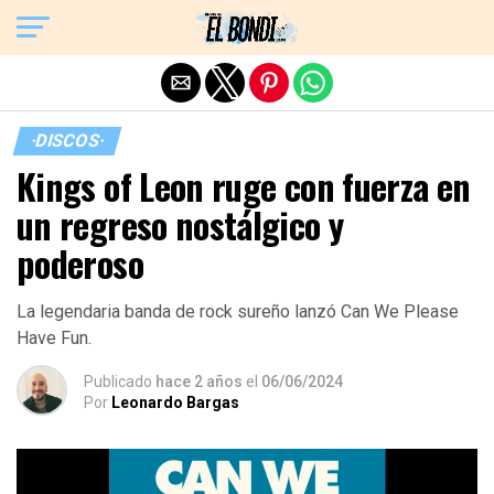
Exit mobile version
·DISCOS·
Kings of Leon ruge con fuerza en
un regreso nostálgico y
poderoso
La legendaria banda de rock sureño lanzó Can We Please
Have Fun.
Publicado
hace 2 años
el
06/06/2024
Por
Leonardo Bargas