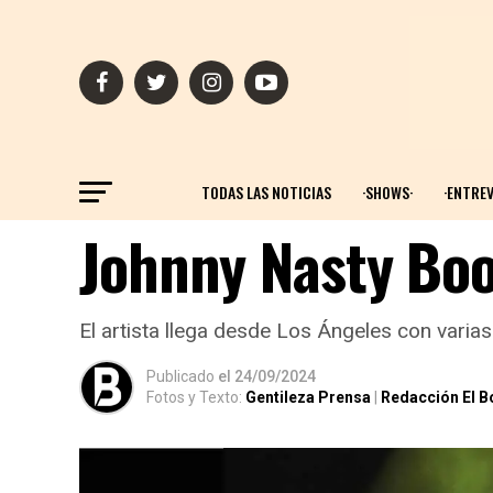
TODAS LAS NOTICIAS
·SHOWS·
·ENTREV
Johnny Nasty Boo
El artista llega desde Los Ángeles con varia
Publicado
el
24/09/2024
Fotos y Texto:
Gentileza Prensa
|
Redacción El B