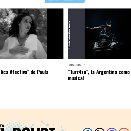
·DISCOS·
lica Afectiva” de Paula
“Turr4zo”, la Argentina como
musical