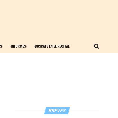
S·
·INFORMES·
·BUSCATE EN EL RECITAL·
BREVES