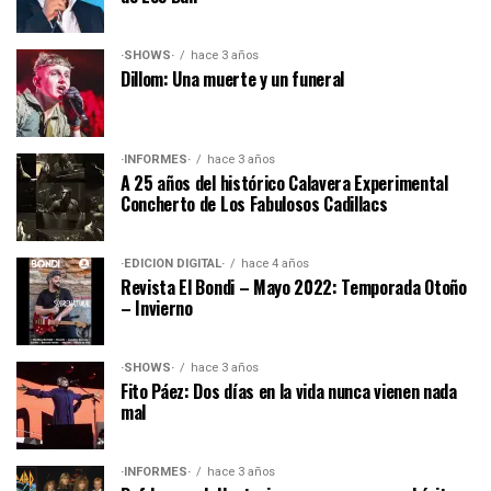
·SHOWS·
hace 3 años
Dillom: Una muerte y un funeral
·INFORMES·
hace 3 años
A 25 años del histórico Calavera Experimental
Concherto de Los Fabulosos Cadillacs
·EDICIÓN DIGITAL·
hace 4 años
Revista El Bondi – Mayo 2022: Temporada Otoño
– Invierno
·SHOWS·
hace 3 años
Fito Páez: Dos días en la vida nunca vienen nada
mal
·INFORMES·
hace 3 años