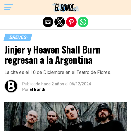
Exit mobile version
·BREVES·
Jinjer y Heaven Shall Burn
regresan a la Argentina
La cita es el 10 de Diciembre en el Teatro de Flores.
Publicado
hace 2 años
el
06/12/2024
Por
El Bondi