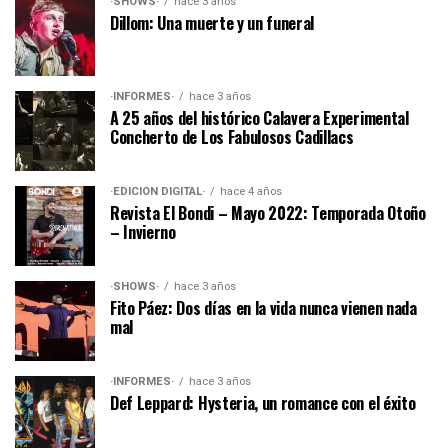
·SHOWS·
hace 3 años
Dillom: Una muerte y un funeral
·INFORMES·
hace 3 años
A 25 años del histórico Calavera Experimental
Concherto de Los Fabulosos Cadillacs
·EDICIÓN DIGITAL·
hace 4 años
Revista El Bondi – Mayo 2022: Temporada Otoño
– Invierno
·SHOWS·
hace 3 años
Fito Páez: Dos días en la vida nunca vienen nada
mal
·INFORMES·
hace 3 años
Def Leppard: Hysteria, un romance con el éxito