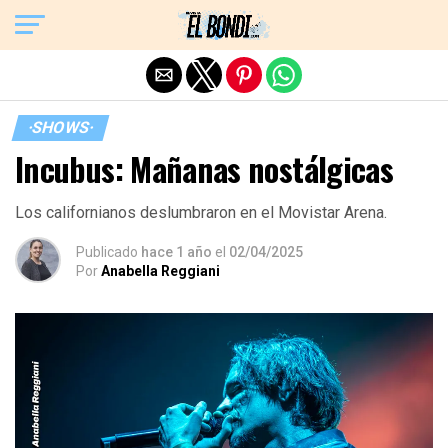
Exit mobile version
·SHOWS·
Incubus: Mañanas nostálgicas
Los californianos deslumbraron en el Movistar Arena.
Publicado
hace 1 año
el
02/04/2025
Por
Anabella Reggiani