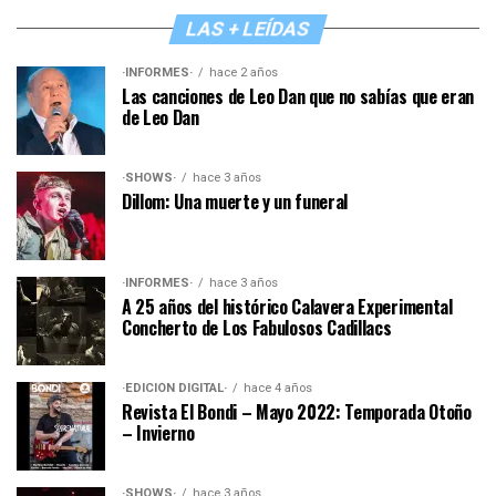
LAS + LEÍDAS
·INFORMES·
hace 2 años
Las canciones de Leo Dan que no sabías que eran
de Leo Dan
·SHOWS·
hace 3 años
Dillom: Una muerte y un funeral
·INFORMES·
hace 3 años
A 25 años del histórico Calavera Experimental
Concherto de Los Fabulosos Cadillacs
·EDICIÓN DIGITAL·
hace 4 años
Revista El Bondi – Mayo 2022: Temporada Otoño
– Invierno
·SHOWS·
hace 3 años