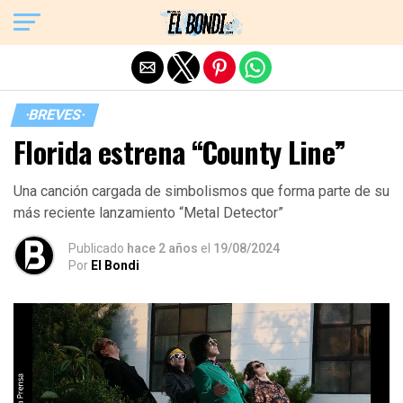
Exit mobile version
·BREVES·
Florida estrena “County Line”
Una canción cargada de simbolismos que forma parte de su
más reciente lanzamiento “Metal Detector”
Publicado
hace 2 años
el
19/08/2024
Por
El Bondi