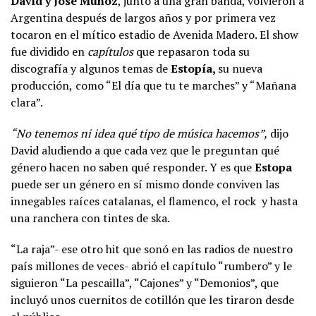
David y José Muñoz
, junto a una gran banda, volvieron a
Argentina después de largos años y por primera vez
tocaron en el mítico estadio de Avenida Madero. El show
fue dividido en
capítulos
que repasaron toda su
discografía y algunos temas de
Estopía,
su nueva
producción,
como “El día que tu te marches” y “Mañana
clara”.
“No tenemos ni idea qué tipo de música hacemos”,
dijo
David aludiendo a que cada vez que le preguntan qué
género hacen no saben qué responder. Y es que
Estopa
puede ser un género en sí mismo donde conviven las
innegables raíces catalanas, el flamenco, el rock y hasta
una ranchera con tintes de ska.
“La raja”- ese otro hit que sonó en las radios de nuestro
país millones de veces- abrió el capítulo “rumbero” y le
siguieron “La pescailla”, “Cajones” y “Demonios”, que
incluyó unos cuernitos de cotillón que les tiraron desde