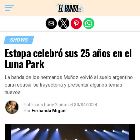
Exit mobile version
·SHOWS·
Estopa celebró sus 25 años en el
Luna Park
La banda de los hermanos Muñoz volvió al suelo argentino
para repasar su trayectoria y presentar algunos temas
nuevos.
Publicado
hace 2 años
el
30/04/2024
Por
Fernanda Miguel