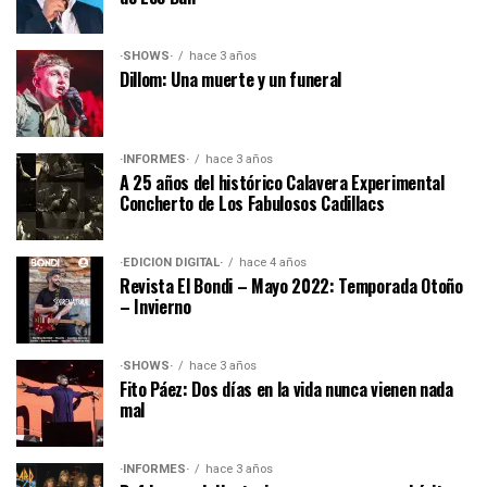
·SHOWS·
hace 3 años
Dillom: Una muerte y un funeral
·INFORMES·
hace 3 años
A 25 años del histórico Calavera Experimental
Concherto de Los Fabulosos Cadillacs
·EDICIÓN DIGITAL·
hace 4 años
Revista El Bondi – Mayo 2022: Temporada Otoño
– Invierno
·SHOWS·
hace 3 años
Fito Páez: Dos días en la vida nunca vienen nada
mal
·INFORMES·
hace 3 años