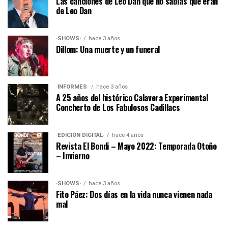
Las canciones de Leo Dan que no sabías que eran
de Leo Dan
·SHOWS·
hace 3 años
Dillom: Una muerte y un funeral
·INFORMES·
hace 3 años
A 25 años del histórico Calavera Experimental
Concherto de Los Fabulosos Cadillacs
·EDICIÓN DIGITAL·
hace 4 años
Revista El Bondi – Mayo 2022: Temporada Otoño
– Invierno
·SHOWS·
hace 3 años
Fito Páez: Dos días en la vida nunca vienen nada
mal