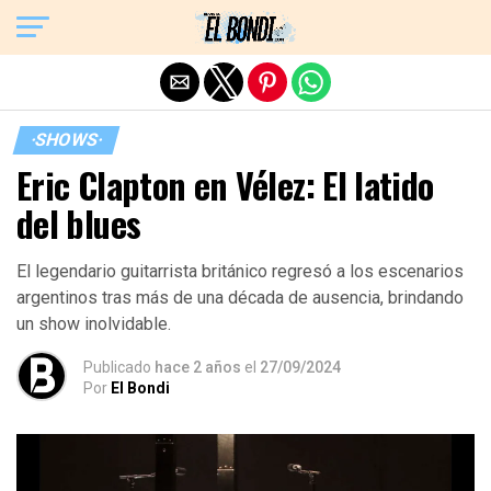
Exit mobile version
·SHOWS·
Eric Clapton en Vélez: El latido
del blues
El legendario guitarrista británico regresó a los escenarios
argentinos tras más de una década de ausencia, brindando
un show inolvidable.
Publicado
hace 2 años
el
27/09/2024
Por
El Bondi