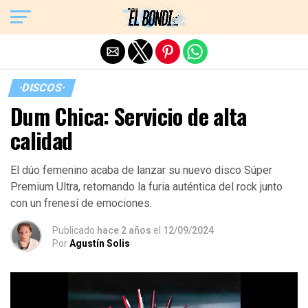
Exit mobile version
·DISCOS·
Dum Chica: Servicio de alta
calidad
El dúo femenino acaba de lanzar su nuevo disco Súper
Premium Ultra, retomando la furia auténtica del rock junto
con un frenesí de emociones.
Publicado
hace 2 años
el
12/09/2024
Por
Agustín Solis