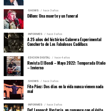
·SHOWS·
hace 3 años
Dillom: Una muerte y un funeral
·INFORMES·
hace 3 años
A 25 años del histórico Calavera Experimental
Concherto de Los Fabulosos Cadillacs
·EDICIÓN DIGITAL·
hace 4 años
Revista El Bondi – Mayo 2022: Temporada Otoño
– Invierno
·SHOWS·
hace 3 años
Fito Páez: Dos días en la vida nunca vienen nada
mal
·INFORMES·
hace 3 años
Def Leppard: Hysteria, un romance con el éxito