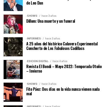
de Leo Dan
·SHOWS·
hace 3 años
Dillom: Una muerte y un funeral
·INFORMES·
hace 3 años
A 25 años del histórico Calavera Experimental
Concherto de Los Fabulosos Cadillacs
·EDICIÓN DIGITAL·
hace 4 años
Revista El Bondi – Mayo 2022: Temporada Otoño
– Invierno
·SHOWS·
hace 3 años
Fito Páez: Dos días en la vida nunca vienen nada
mal
·INFORMES·
hace 3 años