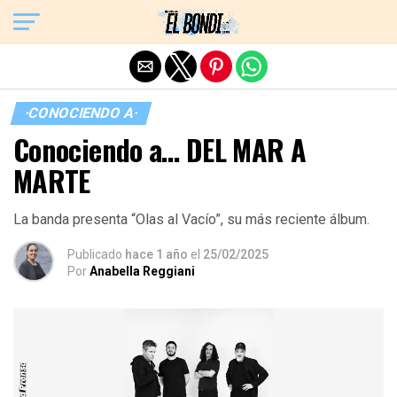
Exit mobile version
·CONOCIENDO A·
Conociendo a… DEL MAR A
MARTE
La banda presenta “Olas al Vacío”, su más reciente álbum.
Publicado
hace 1 año
el
25/02/2025
Por
Anabella Reggiani