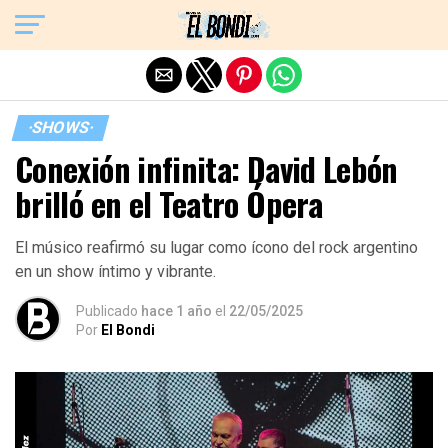
Exit mobile version
·SHOWS·
Conexión infinita: David Lebón
brilló en el Teatro Ópera
El músico reafirmó su lugar como ícono del rock argentino
en un show íntimo y vibrante.
Publicado
hace 1 año
el
22/05/2025
Por
El Bondi