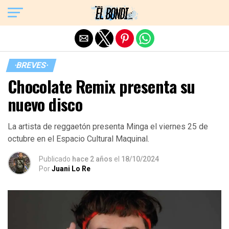
Exit mobile version
·BREVES·
Chocolate Remix presenta su
nuevo disco
La artista de reggaetón presenta Minga el viernes 25 de
octubre en el Espacio Cultural Maquinal.
Publicado
hace 2 años
el
18/10/2024
Por
Juani Lo Re