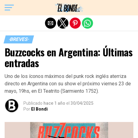
Exit mobile version
·BREVES·
Buzzcocks en Argentina: Últimas
entradas
Uno de los íconos máximos del punk rock inglés aterriza
directo en Argentina con su show el próximo viernes 23 de
mayo, 19hs, en El Teatrito (Sarmiento 1752).
Publicado
hace 1 año
el
30/04/2025
Por
El Bondi