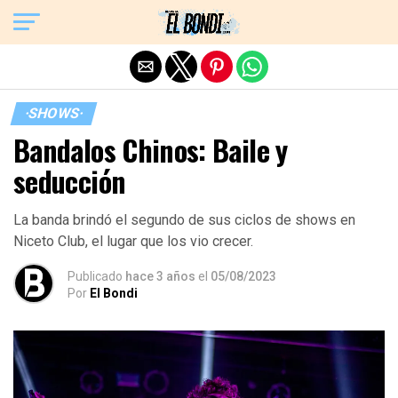
Exit mobile version
·SHOWS·
Bandalos Chinos: Baile y
seducción
La banda brindó el segundo de sus ciclos de shows en
Niceto Club, el lugar que los vio crecer.
Publicado
hace 3 años
el
05/08/2023
Por
El Bondi