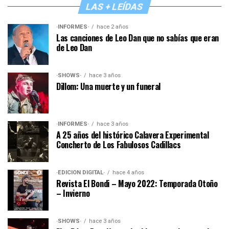
LAS + LEÍDAS
·INFORMES·
hace 2 años
Las canciones de Leo Dan que no sabías que eran
de Leo Dan
·SHOWS·
hace 3 años
Dillom: Una muerte y un funeral
·INFORMES·
hace 3 años
A 25 años del histórico Calavera Experimental
Concherto de Los Fabulosos Cadillacs
·EDICIÓN DIGITAL·
hace 4 años
Revista El Bondi – Mayo 2022: Temporada Otoño
– Invierno
·SHOWS·
hace 3 años