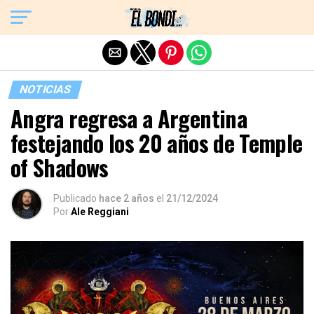
Exit mobile version
NOTICIAS
Angra regresa a Argentina
festejando los 20 años de Temple
of Shadows
Publicado
hace 2 años
el
21/12/2024
Por
Ale Reggiani