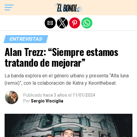
Exit mobile version
·ENTREVISTAS·
Alan Trezz: “Siempre estamos
tratando de mejorar”
La banda explora en el género urbano y presenta “Alta luna
(remix)”, con la colaboración de Katra y Keonthebeat.
Publicado
hace 3 años
el
11/01/2024
Por
Sergio Visciglia